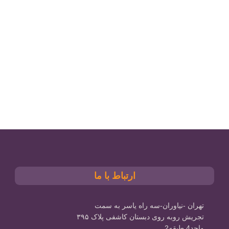
صندلی شیک در چیدمان کار شما
ارتباط با ما
تهران -نیاوران-سه راه یاسر به سمت
تجریش روبه روی دبستان کاشفی پلاک ۳۹۵
واحد4 طبقه2