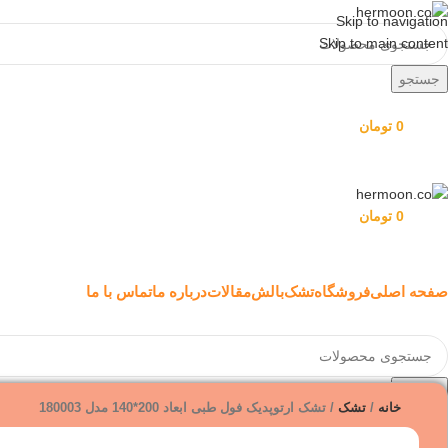
Skip to navigation
Skip to main content
جستجو
علاقه مندی
0
مورد
0
تومان
ورود / ثبت نام
منو
0
مورد
0
تومان
ورود / ثبت نام
دسته بندی محصولات هِرمون
صفحه اصلی
فروشگاه
تشک
بالش
مقالات
درباره ما
تماس با ما
جستجو
خانه
تشک
تشک ارتوپدیک فول طبی ابعاد 200*140 مدل 180003