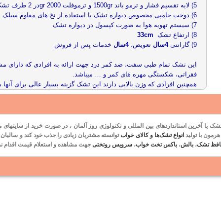
5) لایه تقسیم فشار و ترمو باند 1500gr و ترموفلت 2000 grدر 2 طرف تشک
6) دوخت جامپی مخصوص دیواره تشک با استفاده از نخ های مقاوم سیلک
7) سیستم تهویه هوا به صورت کپسول در دیواره تشک
8) ارتفاع تشک
33cm
9) گارانتی
4سال
تعویض،
4سال
خدمات پس از فروش
این تشک تمام طبی سفت، ضد کمر درد جهت ارائه به افرادی که دارای م
فقراتی، شکستگی مهره های کمر و … میباشد.
همچنین افرادی که وزن بالایی دارند این تشک گزینه بسیار عالی برای آنها م
شک با آخرین استانداردهای بین المللی و
تکنولوژی روز آلمان
، در صورت خرید از سایتهای م
رمون با تولید
انواع تشک‌ها و کالای خواب
توانسته مشتریان زیادی را جذب خود کند و سالیان
افظ تشک
،
بالش
،
باکس تخت خواب
،
سرویس روتختی
جهت مشاهده و استعلام قیمت اقدام نما