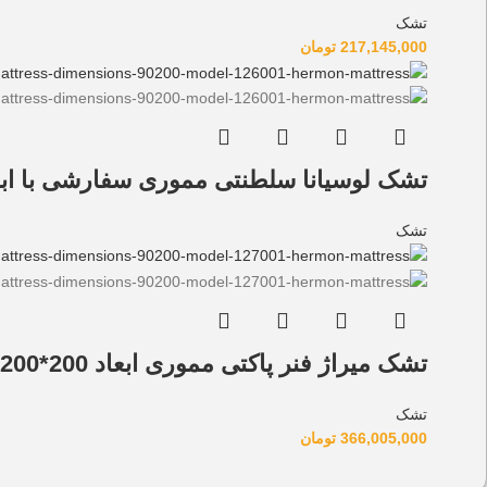
تشک
217,145,000
تومان
تشک لوسیانا سلطنتی مموری سفارشی با ابع
تشک
تشک میراژ فنر پاکتی مموری ابعاد 200*200 مدل 127006
تشک
366,005,000
تومان