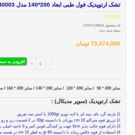
تشک ارتوپدیک فول طبی ابعاد 200*140 مدل 180003
کد محصول (SKU)
180003
دسته بندی
تشک
73,474,000
تومان
افزودن به سبد
سایز 200 * 90
/
سایز 200 * 120
/
سایز 200 * 140
/
سایز 200 * 160
/
سایز 
تشک ارتوپدیک (سوپر مدیکال) :
1) پارچه گرد باف پنبه ای با لایه دوزی 1000gr با آستر ضد تعریق
2) تزریق فوم متراکم 10 cm یورتان با دانسیته 30gr در 2 قسمت زیر و رو تشک جهت استحکام در تمامی نقاط تشک
3) دارای فوم حالت پذیر 6cm جهت پر کنندگی قوس کمر و 6 ناحیه اصلی بدن
4) استفاده از فوم خالص ریباند با دانسیته 80 gr به قطر 15 cm در هسته مرکزی تشک