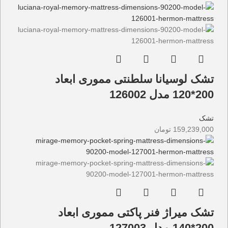
تشک لوسیانا سلطنتی مموری ابعاد
200*120 مدل 126002
تشک
159,239,000
تومان
تشک میراژ فنر پاکتی مموری ابعاد
200*140 مدل 127003