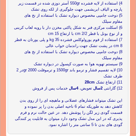
4) استفاده از لایه فشرده 550gr آستر دوزی شده در قسمت زیر
پارچه و الیاف ابریشمی جهت جلوگیری از لکه روی تشک
5) دوخت جامپی مخصوص دیواره تشک با استفاده از نخ های
مقاوم سیلک
6) اسکلت مرکزی فنر به شکل پاکتی مخزن دار با رویه لعاب کربنی
و از نوع بونل با قطر 2/2 cm با ارتفاع 15 cm
7) استفاده از فوم یورولوکلس فشرده 35 kg و پلی یورتان به قطر
8 cm در پشت تشک جهت راندمان خواب عالی
8) دوخت جامپی مخصوص دیواره تشک با استفاده از نخ های
مقاوم سیلک
9) سیستم تهویه هوا به صورت کپسول در دیواره تشک
10) لایه تقسیم فشار و ترمو باند 1500gr و ترموفلت 2000 grدر 2
طرف تشک
11) ارتفاع تشک
28cm
12) گارانتی
2سال
تعویض،
4سال
خدمات پس از فروش
این تشک میتواند فشارهای عضلانی و ماهیچه ای را از روی بدن
کاهش دهد به طوریکه تمام 6 ناحیه اصلی بدن را پر نموده و
قسمت گودی زیر لگن را پوشش دهد. در عین حالت نرم و فرم
پذیری که در این مدل تشک وجود دارد میتوان به قابلیت پر کنندگی
گودی های بدن تا 5 سانتی متر را اشاره نمود.