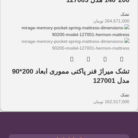
تشک
264,671,000
تومان
تشک میراژ فنر پاکتی مموری ابعاد 200*90
مدل 127001
تشک
162,517,000
تومان