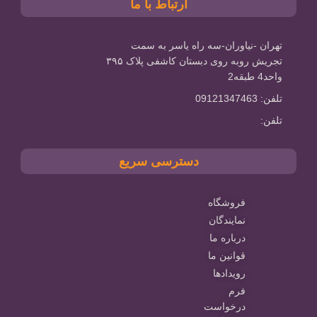
ارتباط با ما
تهران -نیاوران-سه راه یاسر به سمت
تجریش روبه روی دبستان کاشفی پلاک ۳۹۵
واحد4 طبقه2
تلفن: 09121347463
تلفن:
دسترسی سریع
فروشگاه
نمایندگان
درباره ما
قوانین ما
رویدادها
فرم
درخواست