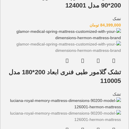
200*90 مدل 124001
تشک
84,399,000
تومان
تشک گلامور طبی فنری ابعاد 200*180 مدل
110005
تشک