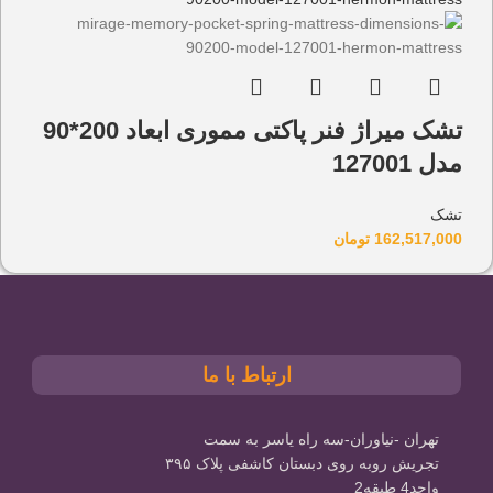
تشک میراژ فنر پاکتی مموری ابعاد 200*90
مدل 127001
تشک
162,517,000
تومان
ارتباط با ما
تهران -نیاوران-سه راه یاسر به سمت
تجریش روبه روی دبستان کاشفی پلاک ۳۹۵
واحد4 طبقه2