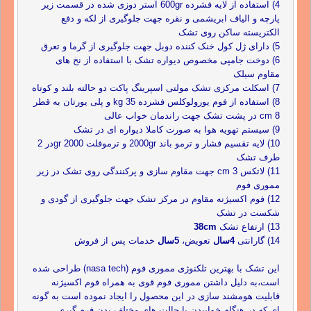
4) استفاده از لایه فشرده 600gr آستر دوزی شده در قسمت زیر
پارچه و الیاف ابریشمی و نقره جهت جلوگیری از لکه و دفع
الکتریسته ساکن روی تشک
5) دارای ژل کول خنک کننده دوبل جهت جلوگیری از گرما و تعرق
6) دوخت جامپی مخصوص دیواره تشک با استفاده از نخ های
مقاوم سیلک
7) اسکلت مرکزی تشک مولتی اسپرینگ پاکت دو حالته بلند و کوتاه
8) استفاده از فوم یورولوکلس فشرده 35 kg و پلی یورتان به قطر
8 cm در پشت تشک جهت راندمان خواب عالی
9) سیستم تهویه هوا به صورت کاملا دیواره ای در تشک
10) لایه تقسیم فشار و ترمو باند 2000gr و ترموفلت 2000 grدر 2
طرف تشک
11) لاتکس 3 cm جهت مقاوم سازی و پرکنندگی روی تشک در زیر
مموری فوم
12) فوم اکسیژنه مقاوم در مرکز تشک جهت جلوگیری از گودی و
شکست در تشک
13) ارتفاع تشک
38cm
14) گارانتی
4سال
تعویض،
5سال
خدمات پس از فروش
این تشک با بهترین تلکنوژی مموری فوم (nasa tech) طراحی شده
است،به دلیل داشتن مموری فوم قوی به همراه فوم اکسیژنه
قابلیت هومشند سازی در این محصول را ایجاد نموده است به گونه
ای که در هنگام خوابیدن با حالت های مختلف بدن فرم گیری