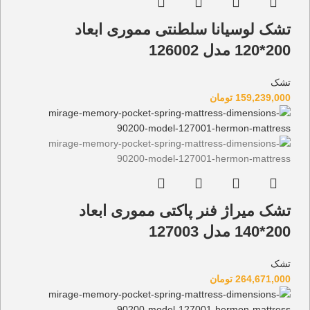
تشک لوسیانا سلطنتی مموری ابعاد
200*120 مدل 126002
تشک
159,239,000
تومان
تشک میراژ فنر پاکتی مموری ابعاد
200*140 مدل 127003
تشک
264,671,000
تومان