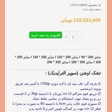
کد محصول (SKU)
125004
دسته بندی
تشک
132,531,000
تومان
افزودن به سبد خرید
سایز 200 * 90
/
سایز 200 * 120
/
سایز 200 * 140
/
سایز 200 *
160
/
سایز 200 * 180
/
سایز 200 * 200
تشک اوشن (سوپر التراپدیک) :
1) پارچه گرد باف پنبه ای با لایه دوزی 1700gr با آستر ضد تعریق
ورویه ابریشمی
2) تزریق فوم متراکم 12 cm یورتان با دانسیته 35gr در 2 قسمت
زیر و رو تشک جهت استحکام در تمامی نقاط تشک
3) مموری فوم حالت پذیر 6cm با دانسیته 80 به صورت پد مجزا با
قطر 12 cm جهت پر کنندگی قوس کمر و 6 ناحیه بدن