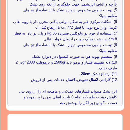
پارچه و الیاف ابریشمی جهت جلوگیری از لکه روی تشک
5) دوخت جامپی مخصوص دیواره تشک با استفاده از نخ های
مقاوم سیلک
6) اسکلت مرکزی فنر به شکل مولتی پاکتی مخزن دار با رویه لعاب
کربنی و از نوع بونل با قطر 4/2 cm با ارتفاع 12 cm
7) استفاده از فوم یورولوکلس فشرده 35 kg و پلی یورتان به قطر
8 cm در پشت تشک جهت راندمان خواب عالی
8) دوخت جامپی مخصوص دیواره تشک با استفاده از نخ های
مقاوم سیلک
9) سیستم تهویه هوا به صورت کپسول در دیواره تشک
10) لایه تقسیم فشار و ترمو باند 1500gr و ترموفلت 2000 grدر 2
طرف تشک
11) ارتفاع تشک
28cm
12) گارانتی
2سال
تعویض،
4سال
خدمات پس از فروش
این تشک میتواند فشارهای عضلانی و ماهیچه ای را از روی بدن
کاهش دهد به طوریکه تمام 6 ناحیه اصلی بدن را پر نموده و
قسمت گودی زیر لگن را پوشش دهد.