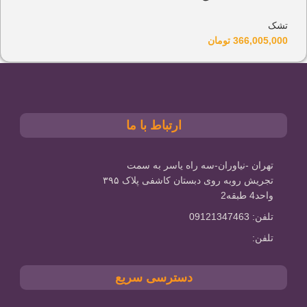
تشک
366,005,000
تومان
ارتباط با ما
تهران -نیاوران-سه راه یاسر به سمت
تجریش روبه روی دبستان کاشفی پلاک ۳۹۵
واحد4 طبقه2
تلفن: 09121347463
تلفن:
دسترسی سریع