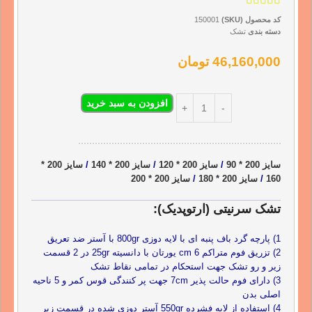
کد محصول (SKU)
150001
دسته بندی
تشک
46,160,000
تومان
افزودن به سبد خرید
سایز 200 * 90
/
سایز 200 * 120
/
سایز 200 * 140
/
سایز 200 *
160
/
سایز 200 * 180
/
سایز 200 * 200
تشک سرنیتی (ارتوپدیک):
1) پارچه گرد باف پنبه ای با لایه دوزی 800gr با آستر ضد تعریق
2) تزریق فوم متراکم 6 cm یورتان با دانسیته 25gr در 2 قسمت
زیر و رو تشک جهت استحکام در تمامی نقاط تشک
3) دارای فوم حالت پذیر 7cm جهت پر کنندگی قوس کمر و 5 ناحیه
اصلی بدن
4) استفاده از لایه فشرده 550gr آستر دوزی شده در قسمت زیر