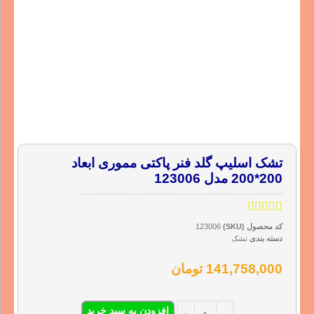
تشک اسلیپ گلد فنر پاکتی مموری ابعاد
200*200 مدل 123006
کد محصول (SKU)
123006
دسته بندی
تشک
141,758,000
تومان
افزودن به سبد خرید