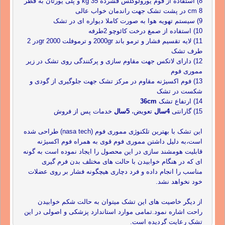
8) استفاده از فوم یورولوکلس فشرده 35 kg و پلی یورتان به قطر
8 cm در پشت تشک جهت راندمان خواب عالی
9) سیستم تهویه هوا به صورت کاملا دیواره ای در تشک
10) استفاده از صمغ درخت کائوچو 2طرفه
11) لایه تقسیم فشار و ترمو باند 2000gr و ترموفلت 2000 grدر 2
طرف تشک
12) دارای لاتکس جهت مقاوم سازی و پرکنندگی روی تشک در زیر
مموری فوم
13) فوم اکسیژنه مقاوم در مرکز تشک جهت جلوگیری از گودی و
شکست در تشک
14) ارتفاع تشک
36cm
15) گارانتی
4سال
تعویض،
5سال
خدمات پس از فروش
این تشک با بهترین تلکنوژی مموری فوم (nasa tech) طراحی شده
است،به دلیل داشتن مموری فوم قوی به همراه فوم اکسیژنه
قابلیت هومشند سازی در این محصول را ایجاد نموده است به گونه
ای که در هنگام خوابیدن با حالت های مختلف بدن فرم گیری
مناسب را انجام داده و فرد دچاری هیچگونه فشار بر روی عضلات
خود نخواهد نشد.
از دیگر خاصیت های این تشک میتوان به حالت شکم خوابیدن
راحت اشاره نمود.تمامی موارد استاندارد پزشکی و اصولی در این
تشک رعایت گردیده است.