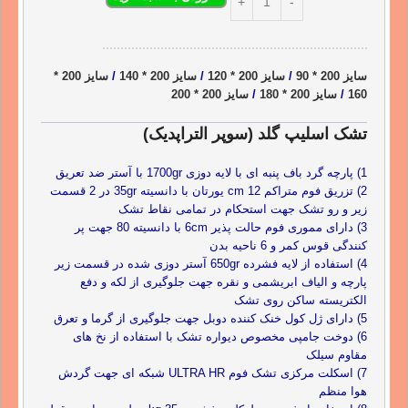
سایز 200 * 90
/
سایز 200 * 120
/
سایز 200 * 140
/
سایز 200 *
160
/
سایز 200 * 180
/
سایز 200 * 200
تشک اسلیپ گلد (سوپر التراپدیک)
1) پارچه گرد باف پنبه ای با لایه دوزی 1700gr با آستر ضد تعریق
2) تزریق فوم متراکم 12 cm یورتان با دانسیته 35gr در 2 قسمت
زیر و رو تشک جهت استحکام در تمامی نقاط تشک
3) دارای مموری فوم حالت پذیر 6cm با دانسیته 80 جهت پر
کنندگی قوس کمر و 6 ناحیه بدن
4) استفاده از لایه فشرده 650gr آستر دوزی شده در قسمت زیر
پارچه و الیاف ابریشمی و نقره جهت جلوگیری از لکه و دفع
الکتریسته ساکن روی تشک
5) دارای ژل کول خنک کننده دوبل جهت جلوگیری از گرما و تعرق
6) دوخت جامپی مخصوص دیواره تشک با استفاده از نخ های
مقاوم سیلک
7) اسکلت مرکزی تشک فوم ULTRA HR شبکه ای جهت گردش
هوا منظم