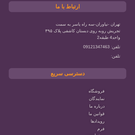
ارتباط با ما
تهران -نیاوران-سه راه یاسر به سمت
تجریش روبه روی دبستان کاشفی پلاک ۳۹۵
واحد4 طبقه2
تلفن: 09121347463
تلفن:
دسترسی سریع
فروشگاه
نمایندگان
درباره ما
قوانین ما
رویدادها
فرم