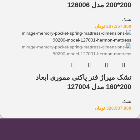
200*200 مدل 126006
تشک
237,357,000
تومان
تشک میراژ فنر پاکتی مموری ابعاد
200*160 مدل 127004
تشک
320,937,000
تومان