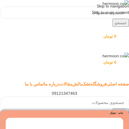
Skip to navigation
Skip to main content
جستجو
علاقه مندی
0
مورد
0
تومان
ورود / ثبت نام
منو
0
مورد
0
تومان
ورود / ثبت نام
دسته بندی محصولات هِرمون
صفحه اصلی
فروشگاه
تشک
بالش
مقالات
درباره ما
تماس با ما
09121347463
جستجو
خانه
تشک