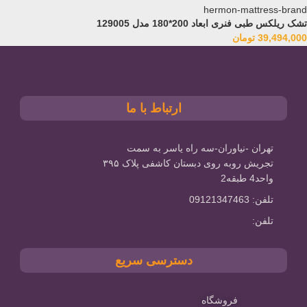
تشک ریلکس طبی فنری ابعاد 200*180 مدل 129005
39,494,000
تومان
ارتباط با ما
تهران -نیاوران-سه راه یاسر به سمت
تجریش روبه روی دبستان کاشفی پلاک ۳۹۵
واحد4 طبقه2
تلفن: 09121347463
تلفن:
دسترسی سریع
فروشگاه